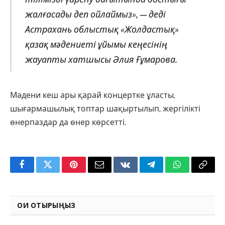
жалғасады деп ойлаймыз», — деді
Астрахань облыстық «Жолдастық»
қазақ мәдениеті ұйымы кеңесінің
жауапты хатшысы Әлия Ғұмарова.
Мәдени кеш ары қарай концертке ұласты,
шығармашылық топтар шақыртылып, жергілікті
өнерпаздар да өнер көрсетті.
Facebook
Twitter
Pinterest
Email
VKontakte
Telegram
WhatsApp
Copy
Link
ОҚИ ОТЫРЫҢЫЗ