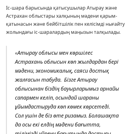
Іс-шара барысында қатысушылар Атырау және
Астрахан облыстары халқының мәдени қарым-
қатынасын және бейбітшілік пен келісімді нығайту
жолындағы іс-шаралардың маңызын талқылады.
«Атырау облысы мен көршілес
Астрахань облысын көп жылдардан бері
мәдени, экономикалық, саяси достық
жалғасын табуда. Бізге
Атырау
облысынан біздің бауырларымыз арнайы
сапармен келіп, осындай шараны
ұйымдастыруда көп көмек көрсетеді.
Сол үшін де біз өте ризамыз. Болашақта
да осы екі елдің мәдени бағытта,
тілімізді үйрену бағытында достығы