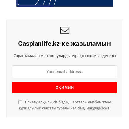
Caspianlife.kz-ке жазыламын
Сараптамалар мен шолуларды тұрақты оқимын десеңіз
Тіркелу арқылы сіз біздің шарттарымызбен және
құпиялылық саясаты туралы келісімді мақұлдайсыз.