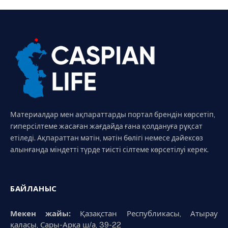
Материалдар мен ақпараттарды портал брендін көрсетіп,
гиперсілтеме жасаған жағдайда ғана қолдануға рұқсат
етіледі. Ақпараттан мәтін, мәтін бөлігі немесе дәйексөз
алынғанда міндетті түрде тиісті сілтеме көрсетілуі керек.
БАЙЛАНЫС
Мекен жайы:
Қазақстан Республикасы, Атырау
қаласы, Сары-Арқа ш/а, 39-22