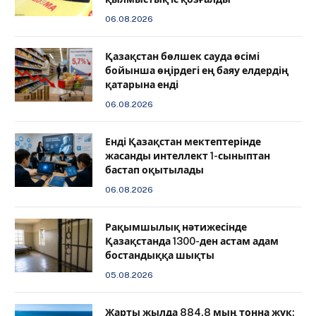
06.08.2026
Қазақстан бөлшек сауда өсімі
бойынша өңірдегі ең баяу елдердің
қатарына енді
06.08.2026
️Енді Қазақстан мектептерінде
жасанды интеллект 1-сыныптан
бастап оқытылады
06.08.2026
Рақымшылық нәтижесінде
Қазақстанда 1300-ден астам адам
бостандыққа шықты
05.08.2026
Жарты жылда 884,8 мың тонна жүк: