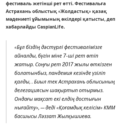
фестиваль жетінші рет өтті. Фестивальға
Астрахань облыстық «Жолдастық» қазақ
мәдениеті ұйымының өкілдері қатысты, деп
хабарлайды CaspianLife.
«Бұл біздің дәстүрлі фестивалімізге
айналды, бүгін міне 7-ші рет өтіп
жатыр. С
оңғы рет 2017 жылы өткізген
болатынбыз,
пандемия кезінде үзіліп
қалды, . Биыл тек Астрахань облысының
делегациясын шақыртып отырмыз.
Ондағы мақсат екі елдің достығын
нығайту», — деді «Қоғамдық келісім» КММ
басшысы Ләззат Жылқышиева.