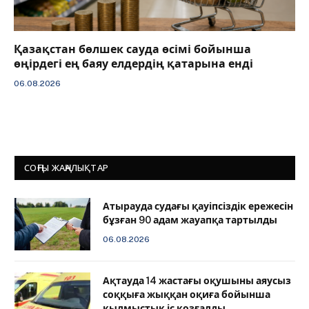
Қазақстан бөлшек сауда өсімі бойынша
өңірдегі ең баяу елдердің қатарына енді
06.08.2026
СОҢҒЫ ЖАҢАЛЫҚТАР
Атырауда судағы қауіпсіздік ережесін
бұзған 90 адам жауапқа тартылды
06.08.2026
Ақтауда 14 жастағы оқушыны аяусыз
соққыға жыққан оқиға бойынша
қылмыстық іс қозғалды