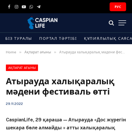
РУС
Facebook
Instagram
YouTube
WhatsApp
Telegram
БІЗ ТУРАЛЫ
ПОРТАЛ ТӘРТІБІ
ҚҰПИЯЛЫЛЫҚ САЯС
»
»
Home
Ақпарат ағыны
Атырауда халықаралық мәдени фестиваль өтті
АҚПАРАТ АҒЫНЫ
Атырауда халықаралық
мәдени фестиваль өтті
29.11.2022
CaspianLife, 29 қараша — Атырауда «Дос жүрегін
шекара бөле алмайды » атты халықаралық